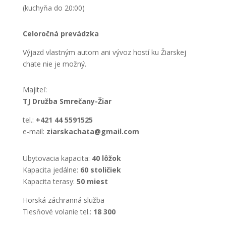
(kuchyňa do 20:00)
Celoročná prevádzka
Výjazd vlastným autom ani vývoz hostí ku Žiarskej
chate nie je možný.
Majiteľ:
TJ Družba Smrečany-Žiar
tel.:
+421 44 5591525
e-mail:
ziarskachata@gmail.com
Ubytovacia kapacita:
40 lôžok
Kapacita jedálne:
60 stoličiek
Kapacita terasy:
50 miest
Horská záchranná služba
Tiesňové volanie tel.:
18 300