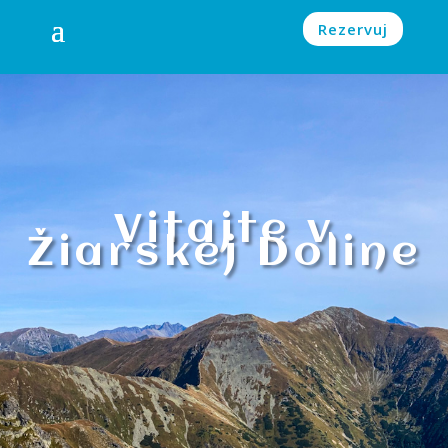
Rezervuj
Vitajte v
Žiarskej Doline