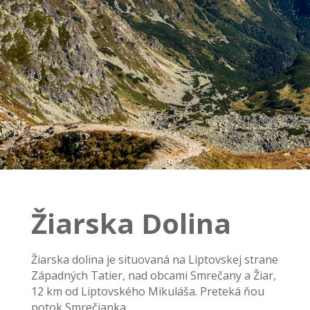
Žiarska Dolina
Žiarska dolina je situovaná na Liptovskej strane
Západných Tatier, nad obcami Smrečany a Žiar,
12 km od Liptovského Mikuláša. Preteká ňou
potok Smrečianka.