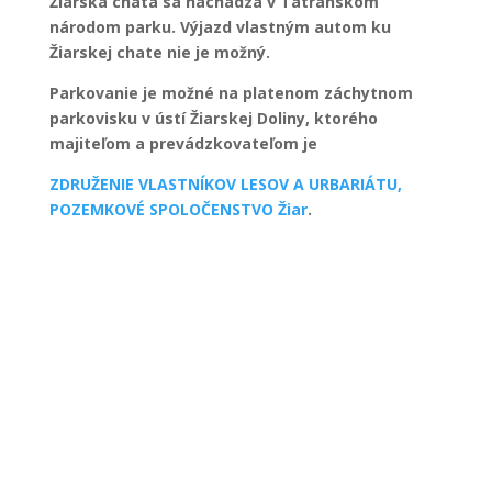
Žiarska chata sa nachádza v Tatranskom
národom parku. Výjazd vlastným autom ku
Žiarskej chate nie je možný.
Parkovanie je možné na platenom záchytnom
parkovisku v ústí Žiarskej Doliny, ktorého
majiteľom a prevádzkovateľom je
ZDRUŽENIE VLASTNÍKOV LESOV A URBARIÁTU,
POZEMKOVÉ SPOLOČENSTVO Žiar
.