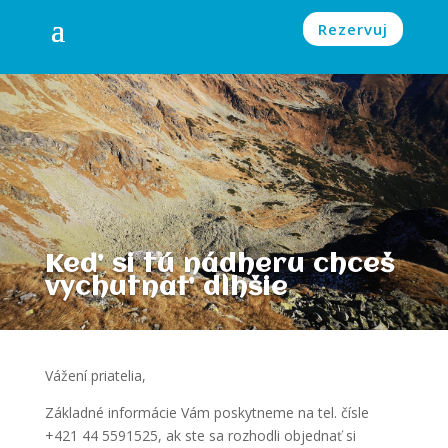
Rezervuj
Keď si tú nádheru chceš
vychutnať dlhšie
Vážení priatelia,
Základné informácie Vám poskytneme na tel. čísle
+421 44 5591525, ak ste sa rozhodli objednať si